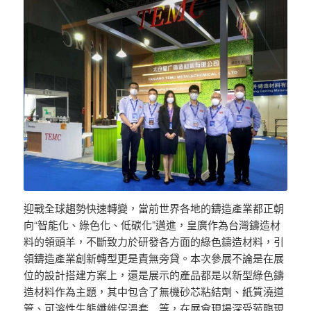
迎戰全球趨勢快速轉變，當前世界各地的鑄造產業都正朝
向“智能化、綠色化、低碳化”邁進，皇廣作為台灣鑄造材
料的領頭羊，不斷致力於研發各方面的綠色鑄造材料，引
領鑄造產業創新轉型更是責無旁貸。本次參展不論是在展
位的設計搭建方案上，還是展示的產品都是以新型綠色鑄
造材料作為主題，其中包含了無機砂芯粘結劑、紙質澆道
管、可溶性生態纖維保溫套…等，在展會現場深受蒞臨現